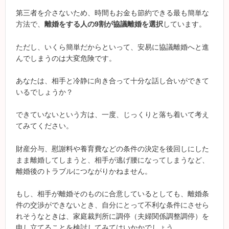
第三者を介さないため、時間もお金も節約できる最も簡単な
方法で、
離婚をする人の9割が協議離婚を選択
しています。
ただし、いくら簡単だからといって、安易に協議離婚へと進
んでしまうのは大変危険です。
あなたは、相手と冷静に向き合って十分な話し合いができて
いるでしょうか？
できていないという方は、一度、じっくりと落ち着いて考え
てみてください。
財産分与、慰謝料や養育費などの条件の決定を後回しにした
まま離婚してしまうと、相手が逃げ腰になってしまうなど、
離婚後のトラブルにつながりかねません。
もし、相手が離婚そのものに合意しているとしても、離婚条
件の交渉ができないとき、自分にとって不利な条件にさせら
れそうなときは、家庭裁判所に調停（夫婦関係調整調停）を
申し立てることを検討してみてはいかかでしょう。