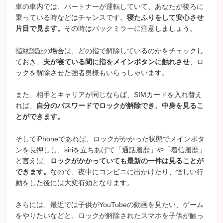
車の車内では、パートナーが運転していて、あなたが後ろに
乗っている時などはチャンスです。
寝たふりをして安心させ
片目で見ます。
その時はバックミラーに注意しましょう。
指紋認証の場合は、どの指で解除しているのかをチェックし
ておき、
夫が寝ている間に指をメインボタンに触れさせ
、ロ
ックを解除させた強者奥様もいらっしゃいます。
また、相手とキャリアが同じならば、SIMカードを入れ替え
れば、
自分のパスワードでロックが解除でき、中身を見るこ
とができます。
そしてiPhoneであれば、ロックがかかった状態でメインボタ
ンを長押しし、siriを立ちあげて「通話履歴」や「着信履歴」
と言えば、
ロックがかかっていても最新の一件は見ることが
できます。
なので、夜中にコンビニに出かけたり、怪しい行
動をした後には大変有効となります。
さらには、最近では子供がYouTubeの動画を見たい、ゲーム
をやりたいなどと、ロックが解除されたスマホを子供が触っ