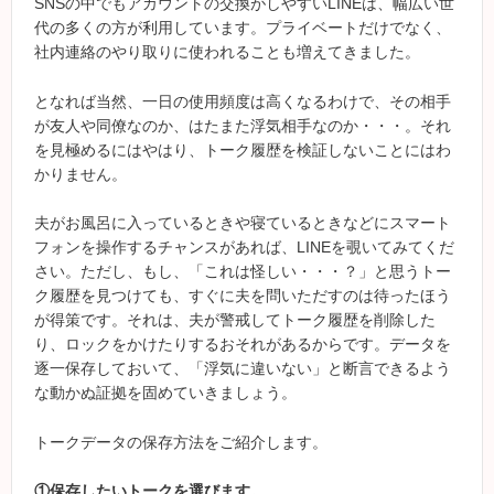
SNSの中でもアカウントの交換がしやすいLINEは、幅広い世
代の多くの方が利用しています。プライベートだけでなく、
社内連絡のやり取りに使われることも増えてきました。
となれば当然、一日の使用頻度は高くなるわけで、その相手
が友人や同僚なのか、はたまた浮気相手なのか・・・。それ
を見極めるにはやはり、トーク履歴を検証しないことにはわ
かりません。
夫がお風呂に入っているときや寝ているときなどにスマート
フォンを操作するチャンスがあれば、LINEを覗いてみてくだ
さい。ただし、もし、「これは怪しい・・・？」と思うトー
ク履歴を見つけても、すぐに夫を問いただすのは待ったほう
が得策です。それは、夫が警戒してトーク履歴を削除した
り、ロックをかけたりするおそれがあるからです。データを
逐一保存しておいて、「浮気に違いない」と断言できるよう
な動かぬ証拠を固めていきましょう。
トークデータの保存方法をご紹介します。
①保存したいトークを選びます。