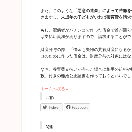
また、このような
「悪意の遺棄」によって苦痛を
きますし、未成年の子どもがいれば養育費を請求
もし、配偶者がパチンコで作った借金で首が回ら
は支払い義務がありますので、請求することがで
財産分与の際、「借金も夫婦の共有財産になるか
コのために作った借金は、財産分与の対象にはな
なお、養育費支払いが滞った場合に相手の給料や
款
」付きの離婚公正証書を作っておくといいでし
ホームへ戻る→
共有:
Twitter
Facebook
関連