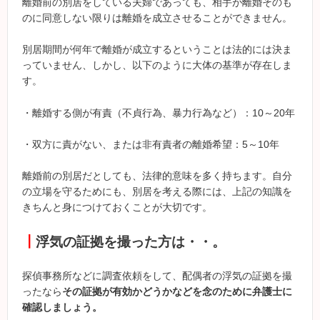
離婚前の別居をしている夫婦であっても、相手が離婚そのも
のに同意しない限りは離婚を成立させることができません。
別居期間が何年で離婚が成立するということは法的には決ま
っていません、しかし、以下のように大体の基準が存在しま
す。
・離婚する側が有責（不貞行為、暴力行為など）：
10
～
20
年
・双方に責がない、または非有責者の離婚希望：
5
～
10
年
離婚前の別居だとしても、法律的意味を多く持ちます。自分
の立場を守るためにも、別居を考える際には、上記の知識を
きちんと身につけておくことが大切です。
┃
浮気の証拠を撮った方は・・。
探偵事務所などに調査依頼をして、配偶者の浮気の証拠を撮
ったなら
その証拠が有効かどうかなどを念のために弁護士に
確認しましょう。