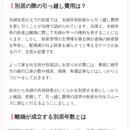
┃
別居の際の引っ越し費用は？
夫婦合意の上での別居では、夫婦共有財産から引っ越し費用
を差し引くことが法律で認められています。法律上、夫婦共
有の財産は離婚に際して夫婦が半々の権利を有することにな
ります。しかし、財産管理の主導権を握る側が虚偽の財産額
を申告し、配偶者の分よ財産を減らそうと考えるケースがあ
るので、注意が必要です。
よって家を出る前や別居話しを切り出す際には、事前に相手
方の銀行口座の数や残高、保険、有価証券などはしっかりと
コピーをしておきます。
自分たち夫婦の共有財産がいくらかを別居する前にしっかり
と確認、把握して、引っ越し費用の請求や財産分与をスムー
ズに損なく行えるようにしましょう。
┃
離婚が成立する別居年数とは