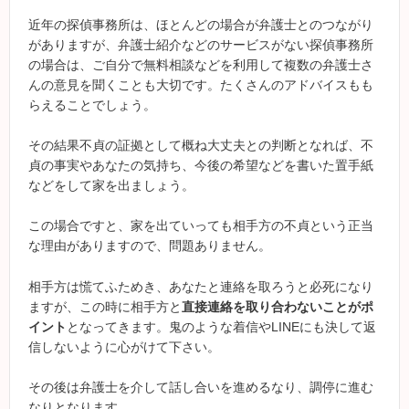
近年の探偵事務所は、ほとんどの場合が弁護士とのつながり
がありますが、弁護士紹介などのサービスがない探偵事務所
の場合は、ご自分で無料相談などを利用して複数の弁護士さ
んの意見を聞くことも大切です。たくさんのアドバイスもも
らえることでしょう。
その結果不貞の証拠として概ね大丈夫との判断となれば、不
貞の事実やあなたの気持ち、今後の希望などを書いた置手紙
などをして家を出ましょう。
この場合ですと、家を出ていっても相手方の不貞という正当
な理由がありますので、問題ありません。
相手方は慌てふためき、あなたと連絡を取ろうと必死になり
ますが、この時に相手方と
直接連絡を取り合わないことがポ
イント
となってきます。鬼のような着信やLINEにも決して返
信しないように心がけて下さい。
その後は弁護士を介して話し合いを進めるなり、調停に進む
なりとなります。